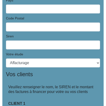
Pays
Code Postal
Siren
Votre étude
Vos clients
Veuillez renseigner le nom, le SIREN et le montant
des factures à financer pour votre ou vos clients
CLIENT 1