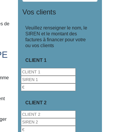
Vos clients
es de
Veuillez renseigner le nom, le
SIREN et le montant des
factures à financer pour votre
ou vos clients
PE
CLIENT 1
comme
ent
CLIENT 2
nger