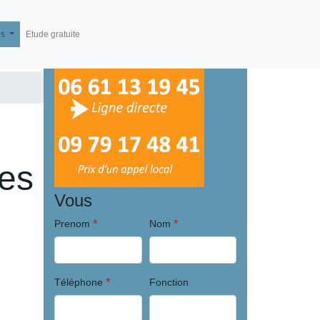
és
Etude gratuite
les
Vous
*
*
Prenom
Nom
*
Téléphone
Fonction