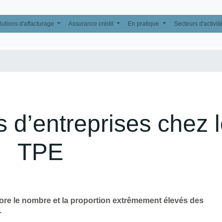
lutions d'affacturage
Assurance crédit
En pratique
Secteurs d'activit
s d’entreprises chez 
TPE
core le nombre et la proportion extrêmement élevés des
.