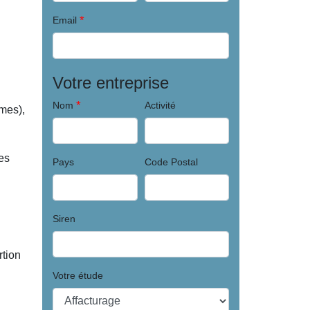
*
Email
Votre entreprise
*
Nom
Activité
rmes),
es
Pays
Code Postal
Siren
rtion
Votre étude