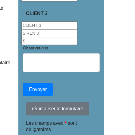
té
CLIENT 3
Observations
taire
Envoyer
réinitialiser le formulaire
*
Les champs avec
sont
obligatoires