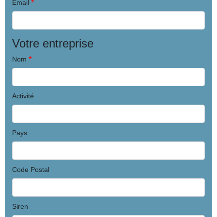
*
Email
Votre entreprise
*
Nom
Activité
Pays
Code Postal
Siren