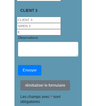
CLIENT 3
Observations
Envoyer
réinitialiser le formulaire
*
Les champs avec
sont
obligatoires