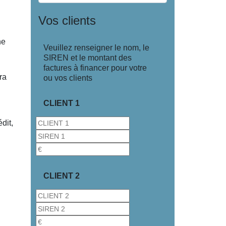
Vos clients
ne
Veuillez renseigner le nom, le
SIREN et le montant des
factures à financer pour votre
vra
ou vos clients
CLIENT 1
dit,
CLIENT 2