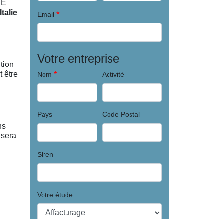
CE
talie
*
Email
Votre entreprise
tion
t être
*
Nom
Activité
Pays
Code Postal
ns
 sera
Siren
Votre étude