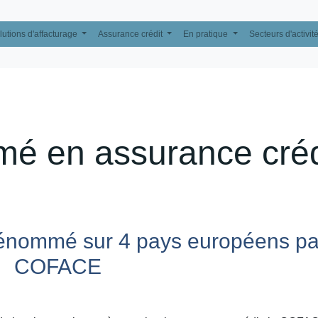
lutions d'affacturage
Assurance crédit
En pratique
Secteurs d'activit
é en assurance créd
nommé sur 4 pays européens par
COFACE