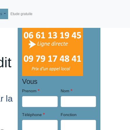
és
Etude gratuite
it
Vous
*
*
Prenom
Nom
 la
*
Téléphone
Fonction