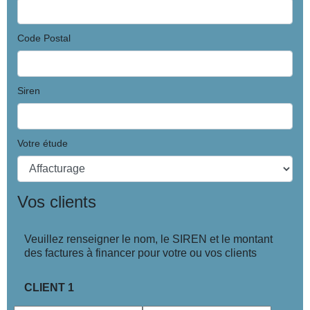
Code Postal
Siren
Votre étude
Vos clients
Veuillez renseigner le nom, le SIREN et le montant
des factures à financer pour votre ou vos clients
CLIENT 1