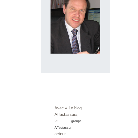
Avec « Le blog
Affactassur»,
le
groupe
,
Affactassur
acteur