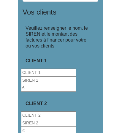
Vos clients
Veuillez renseigner le nom, le
SIREN et le montant des
factures à financer pour votre
ou vos clients
CLIENT 1
CLIENT 2