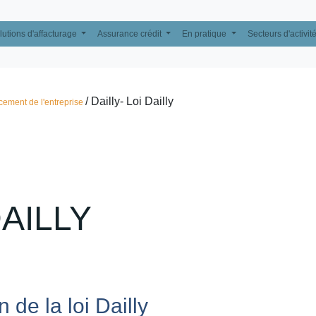
lutions d'affacturage
Assurance crédit
En pratique
Secteurs d'activit
/ Dailly- Loi Dailly
cement de l'entreprise
AILLY
n de la loi Dailly