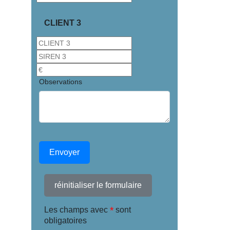
CLIENT 3
Observations
Envoyer
réinitialiser le formulaire
*
Les champs avec
sont
obligatoires