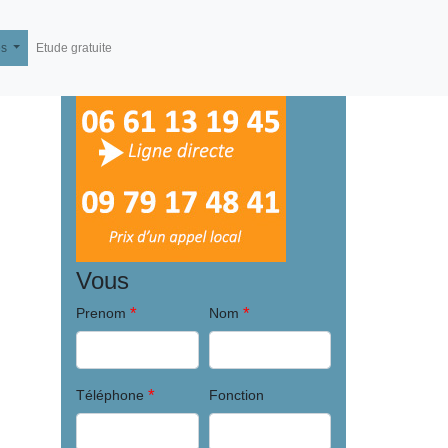
és
Etude gratuite
Vous
*
*
Prenom
Nom
*
Téléphone
Fonction