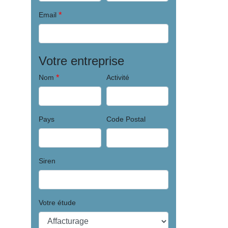
*
Email
Votre entreprise
*
Nom
Activité
Pays
Code Postal
Siren
Votre étude