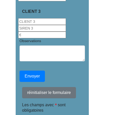
CLIENT 3
Observations
Envoyer
réinitialiser le formulaire
*
Les champs avec
sont
obligatoires