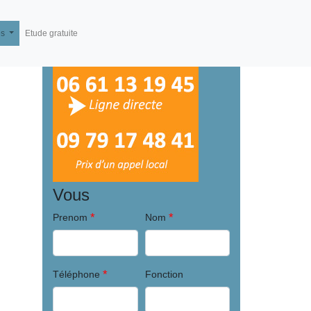
és
Etude gratuite
Vous
*
*
Prenom
Nom
*
Téléphone
Fonction