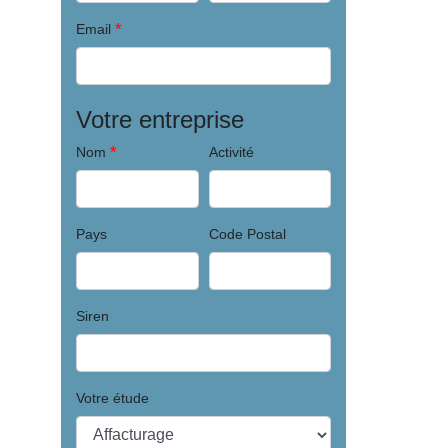
*
Email
Votre entreprise
*
Nom
Activité
Pays
Code Postal
Siren
Votre étude