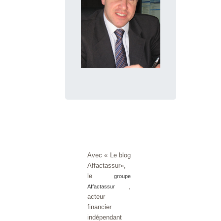
Avec « Le blog
Affactassur»,
le
groupe
,
Affactassur
acteur
financier
indépendant