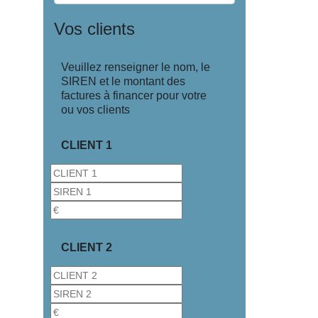
Vos clients
Veuillez renseigner le nom, le
SIREN et le montant des
factures à financer pour votre
ou vos clients
CLIENT 1
CLIENT 2