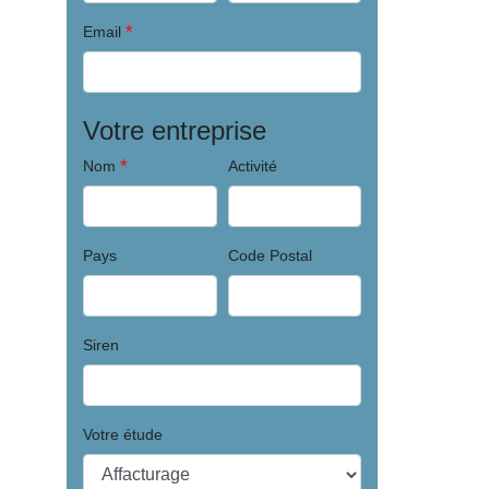
*
Email
Votre entreprise
*
Nom
Activité
Pays
Code Postal
Siren
Votre étude