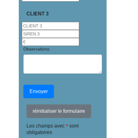
CLIENT 3
Observations
Envoyer
réinitialiser le formulaire
*
Les champs avec
sont
obligatoires