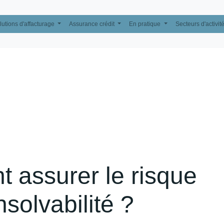
lutions d'affacturage
Assurance crédit
En pratique
Secteurs d'activit
assurer le risque
nsolvabilité ?