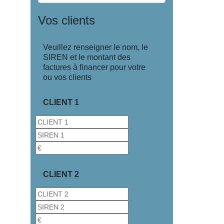
Vos clients
Veuillez renseigner le nom, le
SIREN et le montant des
factures à financer pour votre
ou vos clients
CLIENT 1
CLIENT 2