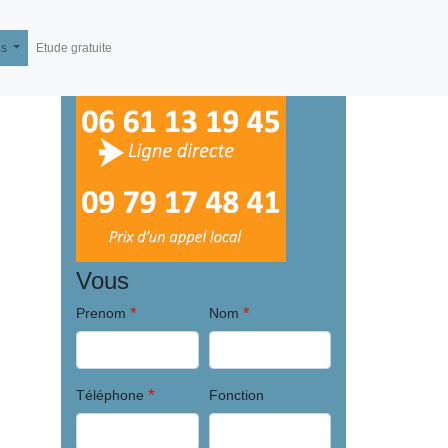
és
Etude gratuite
Vous
*
*
Prenom
Nom
*
Téléphone
Fonction