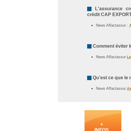
L'assurance cré
crédit CAP EXPOR
News Affactassur :
Comment éviter le
News Affactassur
Le
Qu'est ce que le
News Affactassur
As
+
INFOS